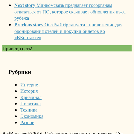
Next story
Минкомсвязь предлагает госорганам
отказаться от ПО, которое скачивает обновления из-за
рубежа
Previous story
OneTwoTrip запустил приложение для
бронирования отелей и покупки билетов во
«ВКонтакте»
Привет, гость!
Рубрики
Интернет
История
Криминал
Политика
Техника
Экономика
Разное
BadRussians © 2016. Сайт может содержать материалы 18+