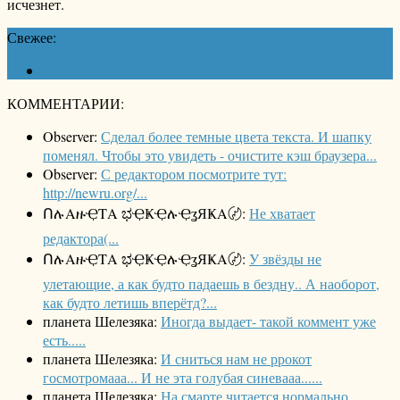
исчезнет.
Свежее:
КОММЕНТАРИИ:
Observer:
Сделал более темные цвета текста. И шапку
поменял. Чтобы это увидеть - очистите кэш браузера...
Observer:
С редактором посмотрите тут:
http://newru.org/...
ՈሉΑዙҾΤΑ ಭҾҜҾሉҾʓЯҜΑ〄:
Не хватает
редактора(...
ՈሉΑዙҾΤΑ ಭҾҜҾሉҾʓЯҜΑ〄:
У звёзды не
улетающие, а как будто падаешь в бездну.. А наоборот,
как будто летишь вперётд?...
планета Шелезяка:
Иногда выдает- такой коммент уже
есть.....
планета Шелезяка:
И сниться нам не ррокот
госмотромааа... И не эта голубая синевааа......
планета Шелезяка:
На смарте читается нормально....