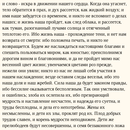
и слово - искра в движении нашего сердца. Когда она угаснет,
тело обратится в прах, и дух рассеется, как жидкий воздух; и
имя наше забудется со временем, и никто не вспомнит о делах
наших; и жизнь наша пройдет, как след облака, и рассеется,
как туман, разогнанный лучами солнца и отягченный
теплотою его. Ибо жизнь наша - прохождение тени, и нет нам
возврата от смерти: ибо положена печать, и никто не
возвращается. Будем же наслаждаться настоящими благами и
спешить пользоваться миром, как юностью; преисполнимся
дорогим вином и благовониями, и да не пройдет мимо нас
весенний цвет жизни; увенчаемся цветами роз прежде,
нежели они увяли; никто из нас не лишай себя участия в
нашем наслаждении; везде оставим следы веселья, ибо это
наша доля и наш жребий. Сила наша да будет законом правды,
ибо бессилие оказывается бесполезным. Так они умствовали,
и ошиблись; злоба их ослепила их, ибо презирающий
мудрость и наставление несчастен, и надежда его суетна, и
труды бесплодны, и дела его непотребны. Жены их
несмысленны, и дети их злы, проклят род их. Плод добрых
трудов славен, и корень мудрости неподвижен. Дети же
прелюбодеев будут несовершенны, и семя беззаконного ложа