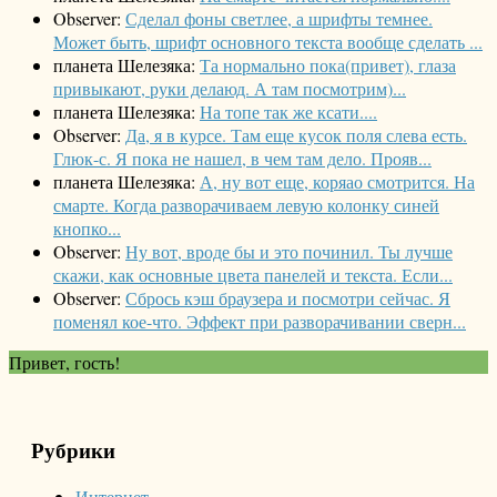
Observer:
Сделал фоны светлее, а шрифты темнее.
Может быть, шрифт основного текста вообще сделать ...
планета Шелезяка:
Та нормально пока(привет), глаза
привыкают, руки делаюд. А там посмотрим)...
планета Шелезяка:
На топе так же ксати....
Observer:
Да, я в курсе. Там еще кусок поля слева есть.
Глюк-с. Я пока не нашел, в чем там дело. Прояв...
планета Шелезяка:
А, ну вот еще, коряао смотрится. На
смарте. Когда разворачиваем левую колонку синей
кнопко...
Observer:
Ну вот, вроде бы и это починил. Ты лучше
скажи, как основные цвета панелей и текста. Если...
Observer:
Сбрось кэш браузера и посмотри сейчас. Я
поменял кое-что. Эффект при разворачивании сверн...
Привет, гость!
Рубрики
Интернет