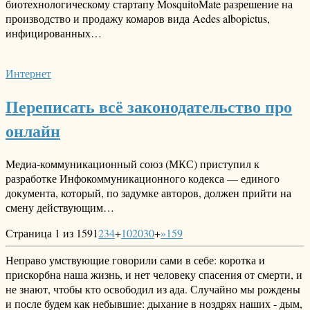
биотехнологическому стартапу MosquitoMate разрешение на
производство и продажу комаров вида Aedes albopictus,
инфицированных…
Интернет
Переписать всё законодательство про
онлайн
Медиа-коммуникационный союз (МКС) приступил к
разработке Инфокоммуникационного кодекса — единого
документа, который, по задумке авторов, должен прийти на
смену действующим…
Страница 1 из 159
1
2
3
4
+
10
20
30
+
»
159
Неправо умствующие говорили сами в себе: коротка и
прискорбна наша жизнь, и нет человеку спасения от смерти, и
не знают, чтобы кто освободил из ада. Случайно мы рождены
и после будем как небывшие: дыхание в ноздрях наших - дым,