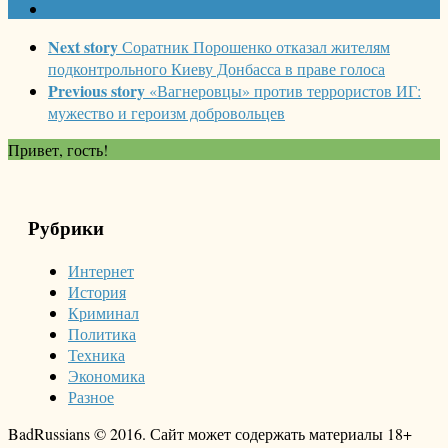
Next story
Соратник Порошенко отказал жителям
подконтрольного Киеву Донбасса в праве голоса
Previous story
«Вагнеровцы» против террористов ИГ:
мужество и героизм добровольцев
Привет, гость!
Рубрики
Интернет
История
Криминал
Политика
Техника
Экономика
Разное
BadRussians © 2016. Сайт может содержать материалы 18+