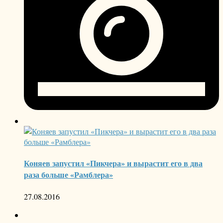
Коняев запустил «Пикчера» и вырастит его в два
раза больше «Рамблера»
27.08.2016