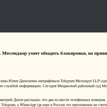
Б. Мессенджер умеет обходить блокировки, но прив
осквы Юлия Данильчик оштрафовала Telegram Messenger LLP (одно
ю службой информацию. Сегодня Мещанский районный суд Моск
 Дмитрий Динзе рассказал, что два из шести телефонных номеро
Telegram, а WhatsApp (де-юре в России это приложение не счита