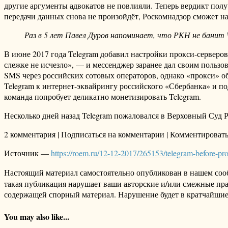
другие аргументы адвокатов не повлияли. Теперь вердикт пол
передачи данных снова не произойдёт, Роскомнадзор сможет на
Раз в 5 лет Павел Дуров напоминает, что РКН не банит 
В июне 2017 года Telegram добавил настройки прокси-серверов
слежке не исчезло», — и мессенджер заранее дал своим пользо
SMS через российских сотовых операторов, однако «прокси» 
Telegram к интернет-эквайрингу российского «Сбербанка» и по
команда попробует деликатно монетизировать Telegram.
Несколько дней назад Telegram пожаловался в Верховный Суд Ро
2 комментария | Подписаться на комментарии | Комментироват
Источник —
https://roem.ru/12-12-2017/265153/telegram-before-pro
Настоящий материал самостоятельно опубликован в нашем соо
такая публикация нарушает ваши авторские и/или смежные пр
содержащей спорный материал. Нарушение будет в кратчайшие
You may also like...