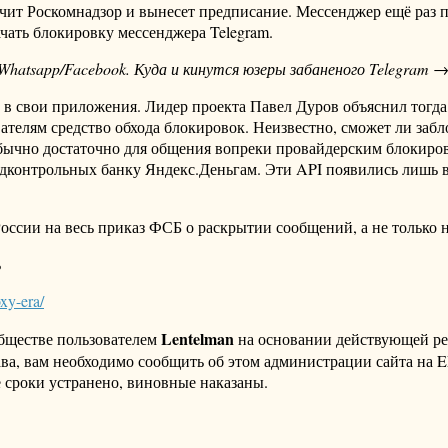
учит Роскомнадзор и вынесет предписание. Мессенджер ещё раз 
чать блокировку мессенджера Telegram.
Whatsapp/Facebook. Куда и кинутся юзеры забаненого Telegram 
 в свои приложения. Лидер проекта Павел Дуров объяснил тогда
вателям средство обхода блокировок. Неизвестно, сможет ли за
обычно достаточно для общения вопреки провайдерским блокиро
дконтрольных банку Яндекс.Деньгам. Эти API появились лишь в 
ссии на весь приказ ФСБ о раскрытии сообщений, а не только на
ь
xy-era/
Lentelman
бществе пользователем
на основании действующей р
ава, вам необходимо сообщить об этом администрации сайта на
 сроки устранено, виновные наказаны.