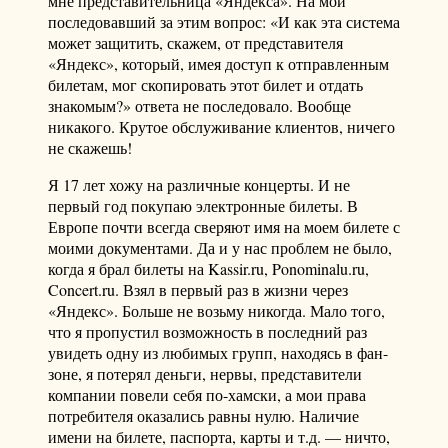
мне представительница «Яндекса». На мой
последовавший за этим вопрос: «И как эта система
может защитить, скажем, от представителя
«Яндекс», который, имея доступ к отправленным
билетам, мог скопировать этот билет и отдать
знакомым?» ответа не последовало. Вообще
никакого. Крутое обслуживание клиентов, ничего
не скажешь!
Я 17 лет хожу на различные концерты. И не
первый год покупаю электронные билеты. В
Европе почти всегда сверяют имя на моем билете с
моими документами. Да и у нас проблем не было,
когда я брал билеты на Kassir.ru, Ponominalu.ru,
Concert.ru. Взял в первый раз в жизни через
«Яндекс». Больше не возьму никогда. Мало того,
что я пропустил возможность в последний раз
увидеть одну из любимых групп, находясь в фан-
зоне, я потерял деньги, нервы, представители
компании повели себя по-хамски, а мои права
потребителя оказались равны нулю. Наличие
имени на билете, паспорта, карты и т.д. — ничто,