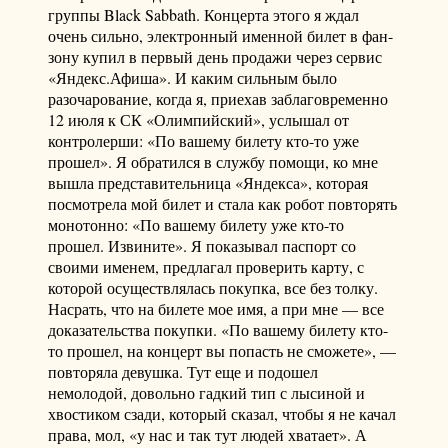
группы Black Sabbath. Концерта этого я ждал
очень сильно, электронный именной билет в фан-
зону купил в первый день продажи через сервис
«Яндекс.Афиша». И каким сильным было
разочарование, когда я, приехав заблаговременно
12 июля к СК «Олимпийский», услышал от
контролерши: «По вашему билету кто-то уже
прошел». Я обратился в службу помощи, ко мне
вышла представительница «Яндекса», которая
посмотрела мой билет и стала как робот повторять
монотонно: «По вашему билету уже кто-то
прошел. Извините». Я показывал паспорт со
своими именем, предлагал проверить карту, с
которой осуществлялась покупка, все без толку.
Насрать, что на билете мое имя, а при мне — все
доказательства покупки. «По вашему билету кто-
то прошел, на концерт вы попасть не сможете», —
повторяла девушка. Тут еще и подошел
немолодой, довольно гадкий тип с лысиной и
хвостиком сзади, который сказал, чтобы я не качал
права, мол, «у нас и так тут людей хватает». А