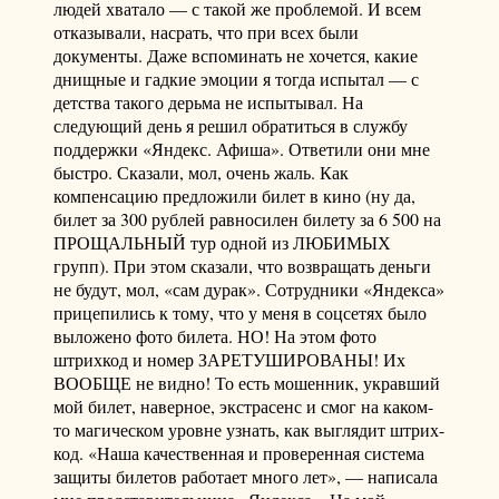
людей хватало — с такой же проблемой. И всем
отказывали, насрать, что при всех были
документы. Даже вспоминать не хочется, какие
днищные и гадкие эмоции я тогда испытал — с
детства такого дерьма не испытывал. На
следующий день я решил обратиться в службу
поддержки «Яндекс. Афиша». Ответили они мне
быстро. Сказали, мол, очень жаль. Как
компенсацию предложили билет в кино (ну да,
билет за 300 рублей равносилен билету за 6 500 на
ПРОЩАЛЬНЫЙ тур одной из ЛЮБИМЫХ
групп). При этом сказали, что возвращать деньги
не будут, мол, «сам дурак». Сотрудники «Яндекса»
прицепились к тому, что у меня в соцсетях было
выложено фото билета. НО! На этом фото
штрихкод и номер ЗАРЕТУШИРОВАНЫ! Их
ВООБЩЕ не видно! То есть мошенник, укравший
мой билет, наверное, экстрасенс и смог на каком-
то магическом уровне узнать, как выглядит штрих-
код. «Наша качественная и проверенная система
защиты билетов работает много лет», — написала