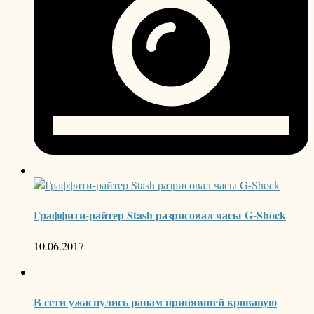
Граффити-райтер Stash разрисовал часы G-Shock
10.06.2017
В сети ужаснулись ранам принявшей кровавую