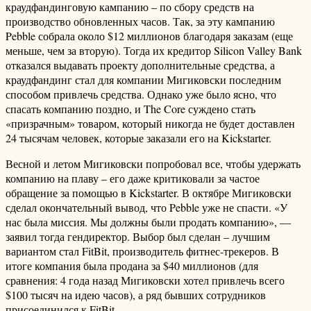
краудфандинговую кампанию – по сбору средств на
производство обновленных часов. Так, за эту кампанию
Pebble собрала около $12 миллионов благодаря заказам (еще
меньше, чем за вторую). Тогда их кредитор Silicon Valley Bank
отказался выдавать проекту дополнительные средства, а
краудфандинг стал для компании Мигиковски последним
способом привлечь средства. Однако уже было ясно, что
спасать компанию поздно, и The Core суждено стать
«призрачным» товаром, который никогда не будет доставлен
24 тысячам человек, которые заказали его на Kickstarter.
Весной и летом Мигиковски попробовал все, чтобы удержать
компанию на плаву – его даже критиковали за частое
обращение за помощью в Kickstarter. В октябре Мигиковски
сделал окончательный вывод, что Pebble уже не спасти. «У
нас была миссия. Мы должны были продать компанию», —
заявил тогда гендиректор. Выбор был сделан – лучшим
вариантом стал FitBit, производитель фитнес-трекеров. В
итоге компания была продана за $40 миллионов (для
сравнения: 4 года назад Мигиковски хотел привлечь всего
$100 тысяч на идею часов), а ряд бывших сотрудников
присоединился к FitBit.