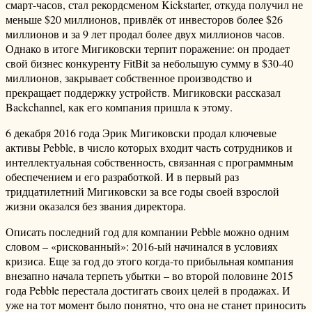
смарт-часов, стал рекордсменом Kickstarter, откуда получил не
меньше $20 миллионов, привлёк от инвесторов более $26
миллионов и за 9 лет продал более двух миллионов часов.
Однако в итоге Мигиковски терпит поражение: он продает
свой бизнес конкуренту FitBit за небольшую сумму в $30-40
миллионов, закрывает собственное производство и
прекращает поддержку устройств. Мигиковски рассказал
Backchannel, как его компания пришла к этому.
6 декабря 2016 года Эрик Мигиковски продал ключевые
активы Pebble, в число которых входит часть сотрудников и
интеллектуальная собственность, связанная с программным
обеспечением и его разработкой. И в первый раз
тридцатилетний Мигиковски за все годы своей взрослой
жизни оказался без звания директора.
Описать последний год для компании Pebble можно одним
словом – «рискованный»: 2016-ый начинался в условиях
кризиса. Еще за год до этого когда-то прибыльная компания
внезапно начала терпеть убытки – во второй половине 2015
года Pebble перестала достигать своих целей в продажах. И
уже на тот момент было понятно, что она не станет приносить