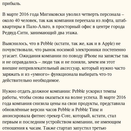
прибыль.
В марте 2016 года Мигиковски уволил четверть персонала –
около 40 человек, так как компания переехала из лофта, штаб-
квартиры в Пало-Альто, в просторный офис в центре города
Редвуд-Сити, занимающий два этажа.
Выяснилось, что в Pebble (кстати, так же, как и в Apple) не
почувствовали, что рынок носимой электроники постепенно
угасает. Ожидания компании по поводу iPhone на запястье так
и не оправдались – люди так и не поняли, зачем им этот
внешне непривлекательный аксессуар, который нужно часто
заряжать и из «умного» функционала выбирать что-то
действительно необходимое.
Нужно отдать должное компании: Pebble ускорил темпы
работы, чтобы снова оказаться на волне успеха. В марте 2016
года компания снизила цены на свои продукты, представила
обновлённые версии часов Pebble и Pebble Time и
анонсировала фитнес-трекер Core, который, кстати, стал
первым и последним устройством компании, не имеющим
отношения к часам. Также стартап запустил третью