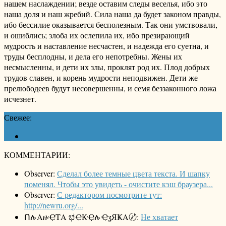
нашем наслаждении; везде оставим следы веселья, ибо это
наша доля и наш жребий. Сила наша да будет законом правды,
ибо бессилие оказывается бесполезным. Так они умствовали,
и ошиблись; злоба их ослепила их, ибо презирающий
мудрость и наставление несчастен, и надежда его суетна, и
труды бесплодны, и дела его непотребны. Жены их
несмысленны, и дети их злы, проклят род их. Плод добрых
трудов славен, и корень мудрости неподвижен. Дети же
прелюбодеев будут несовершенны, и семя беззаконного ложа
исчезнет.
Свежее:
КОММЕНТАРИИ:
Observer:
Сделал более темные цвета текста. И шапку
поменял. Чтобы это увидеть - очистите кэш браузера...
Observer:
С редактором посмотрите тут:
http://newru.org/...
ՈሉΑዙҾΤΑ ಭҾҜҾሉҾʓЯҜΑ〄:
Не хватает