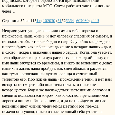
подписках, которые подключаются при использовании
мобильного интернета МТС. Схема работает так: при поиске
через…
Страница 52 из 115
1
«
+
10
20
30
+
51
52
53
54
+
60
70
80
+
»
115
Неправо умствующие говорили сами в себе: коротка и
прискорбна наша жизнь, и нет человеку спасения от смерти, и
не знают, чтобы кто освободил из ада. Случайно мы рождены
и после будем как небывшие: дыхание в ноздрях наших - дым,
и слово - искра в движении нашего сердца. Когда она угаснет,
тело обратится в прах, и дух рассеется, как жидкий воздух; и
имя наше забудется со временем, и никто не вспомнит о делах
наших; и жизнь наша пройдет, как след облака, и рассеется,
как туман, разогнанный лучами солнца и отягченный
теплотою его. Ибо жизнь наша - прохождение тени, и нет нам
возврата от смерти: ибо положена печать, и никто не
возвращается. Будем же наслаждаться настоящими благами и
спешить пользоваться миром, как юностью; преисполнимся
дорогим вином и благовониями, и да не пройдет мимо нас
весенний цвет жизни; увенчаемся цветами роз прежде,
нежели они увяли; никто из нас не лишай себя участия в