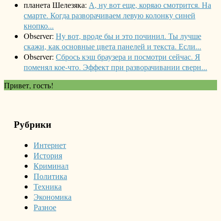
планета Шелезяка:
А, ну вот еще, коряао смотрится. На
смарте. Когда разворачиваем левую колонку синей
кнопко...
Observer:
Ну вот, вроде бы и это починил. Ты лучше
скажи, как основные цвета панелей и текста. Если...
Observer:
Сбрось кэш браузера и посмотри сейчас. Я
поменял кое-что. Эффект при разворачивании сверн...
Привет, гость!
Рубрики
Интернет
История
Криминал
Политика
Техника
Экономика
Разное