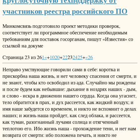
участников реестра российского ПО
Минкомсвязь подготовило проект методики проверок,
соответствует ли программное обеспечение необходимым
требованиям для поставок госорганам, пишут «Известия» со
ссылкой на докуме
Страница 23 из 26
1
«
+
10
20
+
22
23
24
25
+
»
26
Неправо умствующие говорили сами в себе: коротка и
прискорбна наша жизнь, и нет человеку спасения от смерти, и
не знают, чтобы кто освободил из ада. Случайно мы рождены
и после будем как небывшие: дыхание в ноздрях наших - дым,
и слово - искра в движении нашего сердца. Когда она угаснет,
тело обратится в прах, и дух рассеется, как жидкий воздух; и
имя наше забудется со временем, и никто не вспомнит о делах
наших; и жизнь наша пройдет, как след облака, и рассеется,
как туман, разогнанный лучами солнца и отягченный
теплотою его. Ибо жизнь наша - прохождение тени, и нет нам
возврата от смерти: ибо положена печать, и никто не