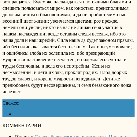
возвращается. Будем же наслаждаться настоящими благами и
спешить пользоваться миром, как юностью; преисполнимся
дорогим вином и благовониями, и да не пройдет мимо нас
весенний цвет жизни; увенчаемся цветами роз прежде,
нежели они увяли; никто из нас не лишай себя участия в
нашем наслаждении; везде оставим следы веселья, ибо это
наша доля и наш жребий. Сила наша да будет законом правды,
ибо бессилие оказывается бесполезным. Так они умствовали,
и ошиблись; злоба их ослепила их, ибо презирающий
мудрость и наставление несчастен, и надежда его суетна, и
труды бесплодны, и дела его непотребны. Жены их
несмысленны, и дети их злы, проклят род их. Плод добрых
трудов славен, и корень мудрости неподвижен. Дети же
прелюбодеев будут несовершенны, и семя беззаконного ложа
исчезнет.
Свежее:
КОММЕНТАРИИ:
Observer:
Сделал более темные цвета текста. И шапку