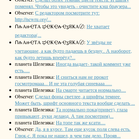
поменял. Чтобы это увидеть - очистите кэш браузера...
Observer:
С редактором посмотрите тут:
http://newru.org/...
ՈሉΑዙҾΤΑ ಭҾҜҾሉҾʓЯҜΑ〄:
Не хватает
редактора(...
ՈሉΑዙҾΤΑ ಭҾҜҾሉҾʓЯҜΑ〄:
У звёзды не
улетающие, а как будто падаешь в бездну.. А наоборот,
как будто летишь вперётд?...
планета Шелезяка:
Иногда выдает- такой коммент уже
есть.....
планета Шелезяка:
И сниться нам не ррокот
госмотромааа... И не эта голубая синевааа......
планета Шелезяка:
На смарте читается нормально....
Observer:
Сделал фоны светлее, а шрифты темнее.
Может быть, шрифт основного текста вообще сделать ...
планета Шелезяка:
Та нормально пока(привет), глаза
привыкают, руки делаюд. А там посмотрим)...
планета Шелезяка:
На топе так же ксати....
Observer:
Да, я в курсе. Там еще кусок поля слева есть.
Глюк-с. Я пока не нашел, в чем там дело. Прояв...