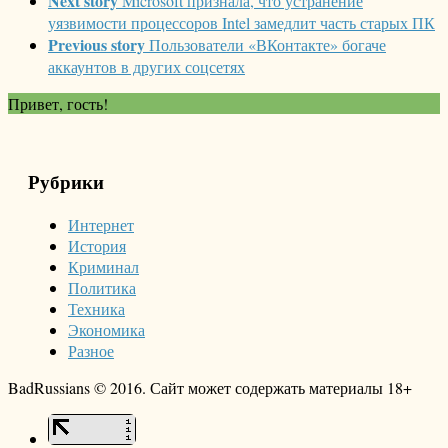
Next story
Microsoft признала, что устранение
уязвимости процессоров Intel замедлит часть старых ПК
Previous story
Пользователи «ВКонтакте» богаче
аккаунтов в других соцсетях
Привет, гость!
Рубрики
Интернет
История
Криминал
Политика
Техника
Экономика
Разное
BadRussians © 2016. Сайт может содержать материалы 18+