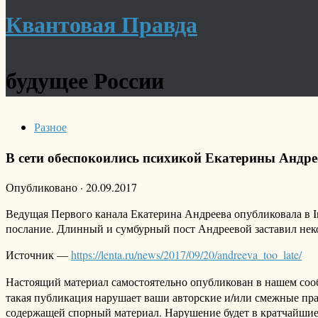
Квантовая Правда
будущее России
Разное
В сети обеспокоились психикой Екатерины Андрее
Опубликовано
·
20.09.2017
Ведущая Первого канала Екатерина Андреева опубликовала в Ins
послание. Длинный и сумбурный пост Андреевой заставил неко
Источник —
https://lenta.ru/news/2017/09/20/andreeva_too_late/
Настоящий материал самостоятельно опубликован в нашем соо
такая публикация нарушает ваши авторские и/или смежные пр
содержащей спорный материал. Нарушение будет в кратчайшие