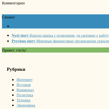
Комментарии
Свежее:
Next story
Красна шапка с позвонком, да сапожки с кабл
Previous story
Мировые финансовые организации скрыли 
Привет, гость!
Рубрики
Интернет
История
Криминал
Политика
Техника
Экономика