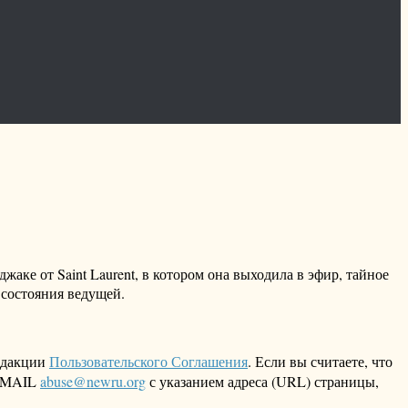
аке от Saint Laurent, в котором она выходила в эфир, тайное
 состояния ведущей.
едакции
Пользовательского Соглашения
. Если вы считаете, что
 EMAIL
abuse@newru.org
с указанием адреса (URL) страницы,