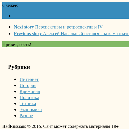
Свежее:
Next story
Перспективы и ретроспективы IV
Previous story
Алексей Навальный остался «на камчатке»
Привет, гость!
Рубрики
Интернет
История
Криминал
Политика
Техника
Экономика
Разное
BadRussians © 2016. Сайт может содержать материалы 18+