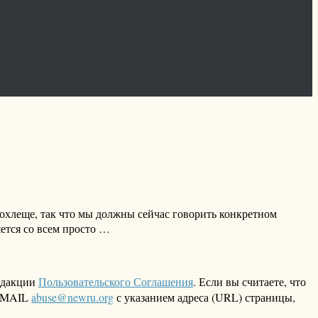
охлеще, так что мы должны сейчас говорить конкретном
яется со всем просто …
едакции
Пользовательского Соглашения
. Если вы считаете, что
 EMAIL
abuse@newru.org
с указанием адреса (URL) страницы,