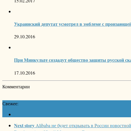
15.02.2017
Украинский депутат усмотрел в эмблеме с пронзающе
29.10.2016
При Минкульте создадут общество защиты русской ск
17.10.2016
Комментарии
Свежее:
Next story
Alibaba не будет открывать в России новостно