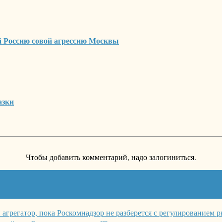
й Россию совой агрессию Москвы
азки
Чтобы добавить комментарий, надо залогиниться.
й агрегатор, пока Роскомнадзор не разберется с регулированием 