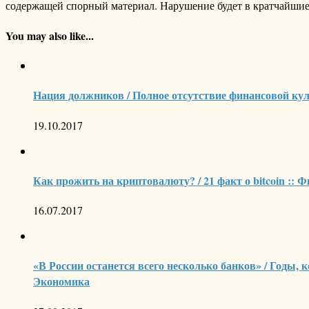
содержащей спорный материал. Нарушение будет в кратчайшие
You may also like...
Нация должников / Полное отсутствие финансовой ку
19.10.2017
Как прожить на криптовалюту? / 21 факт о bitcoin :: 
16.07.2017
«В России останется всего несколько банков» / Годы, 
Экономика