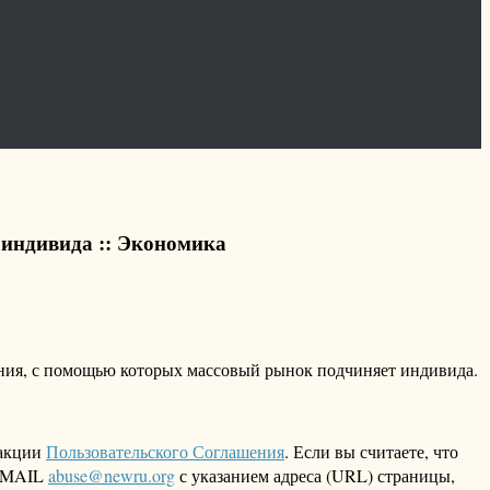
 индивида :: Экономика
ения, с помощью которых массовый рынок подчиняет индивида.
дакции
Пользовательского Соглашения
. Если вы считаете, что
 EMAIL
abuse@newru.org
с указанием адреса (URL) страницы,