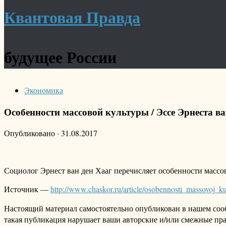
Квантовая Правда
будущее России
Экономика
Особенности массовой культуры / Эссе Эрнеста в
Опубликовано
·
31.08.2017
Социолог Эрнест ван ден Хааг перечисляет особенности масс
Источник —
http://www.chaskor.ru/article/osobennosti_massovoj_k
Настоящий материал самостоятельно опубликован в нашем соо
такая публикация нарушает ваши авторские и/или смежные пр