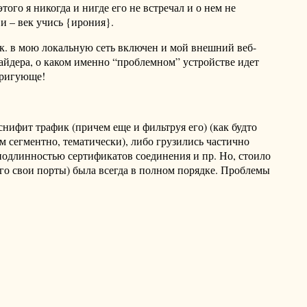
ого я никогда и нигде его не встречал и о нем не
ви – век учись {ирония}.
.к. в мою локальную сеть включен и мой внешний веб-
овайдера, о каком именно “проблемном” устройстве идет
нтригующе!
снифит трафик (причем еще и фильтруя его) (как будто
м сегментно, тематически), либо грузились частично
 подлинностью сертификатов соединения и пр. Но, стоило
его свои порты) была всегда в полном порядке. Проблемы