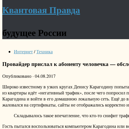
Квантовая Правда
будущее России
Интернет
/
Техника
Провайдер прислал к абоненту человечка — обс
Опубликовано
·
04.08.2017
Широко известному в узких кругах Денису Карагодину попытал
из квартиры идёт «негативный трафик», после чего попросил п
Карагодина и войти в его домашнюю локальную сеть. Ещё до в
жаловался на сертификаты, сайты не отображались корректно 
Складывалось такое впечатление, что кто-то снифит трафи
Гость пытался воспользоваться компьютером Карагодина или во