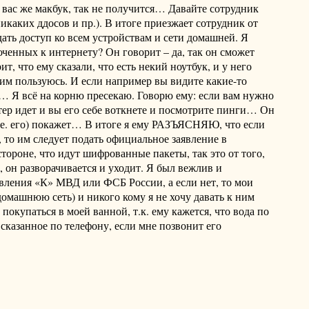
 вас же макбук, так не получится… Давайте сотрудник
икаких ддосов и пр.). В итоге приезжает сотрудник от
 дать доступ ко всем устройствам и сети домашней. Я
юченных к интернету? Он говорит – да, так он сможет
т, что ему сказали, что есть некий ноутбук, и у него
о им пользуюсь. И если например вы видите какие-то
ь… Я всё на корню пресекаю. Говорю ему: если вам нужно
утер идет и вы его себе воткнете и посмотрите пинги… Он
(т.е. его) покажет… В итоге я ему РАЗЪЯСНЯЮ, что если
), то им следует подать официальное заявление в
тороне, что идут шифрованные пакеты, так это от того,
, он разворачивается и уходит. Я был вежлив и
авления «К» МВД или ФСБ России, а если нет, то мои
домашнюю сеть) и никого кому я не хочу давать к ним
 покупаться в моей ванной, т.к. ему кажется, что вода по
 сказанное по телефону, если мне позвонит его