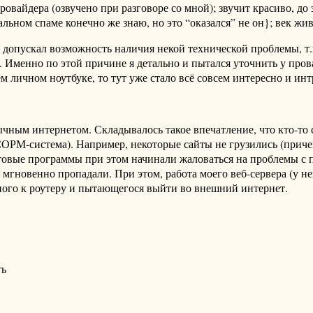
айдера (озвучено при разговоре со мной); звучит красиво, до эт
ральном спаме конечно же знаю, но это “оказался” не он}; век жи
я допускал возможность наличия некой технической проблемы, т
org]. Именно по этой причине я детально и пытался уточнить у пр
ем личном ноутбуке, то тут уже стало всё совсем интересно и и
бычным интернетом. Складывалось такое впечатление, что кто-то 
 СОРМ-система). Например, некоторые сайты не грузились (приче
почтовые программы при этом начинали жаловаться на проблемы с
мгновенно пропадали. При этом, работа моего веб-сервера (у н
ного к роутеру и пытающегося выйти во внешний интернет.
ть