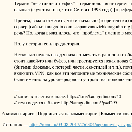
Термин “негативный трафик” – терминология интернет-пров
слышал (с учетом того, что в Сети я с 1993 года) {о рефе
Причем, важно отметить, что изначально (теоретически) 
сервер [сайты: karagodin.com, stepanivanovichkaragodin.
речь? Но, когда выяснилось, что “проблема” именно в мо
Но, у истории есть предистория.
Несколько недель назад я начал отмечать странности с о
стоит какой-то или буфер, или трестируется некая новая
(битыми блоками, с потерей части .css-стилей и т.п.), 
включить VPN, как все эти непонятные технические сбои 
были именно на уровне рядового устройства, подключен
—
// копия в телегам-канале: https://t.me/karagodincom/40
// тема ведется в блоге: http://karagodin.com/?p=4295
6 комментариев | Подписаться на комментарии | Комментирова
Источник —
https://roem.ru/03-08-2017/256304/neponravilsya-vpn/