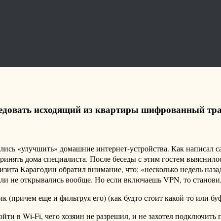
ледовать исходящий из квартиры шифрованный тр
ись «улучшить» домашние интернет-устройства. Как написал са
ринять дома специалиста. После беседы с этим гостем выяснило
изита Карагодин обратил внимание, что: «несколько недель наз
или не открывались вообще. Но если включаешь VPN, то станови
к (причем еще и фильтруя его) (как будто стоит какой-то или б
йти в Wi-Fi, чего хозяин не разрешил, и не захотел подключить