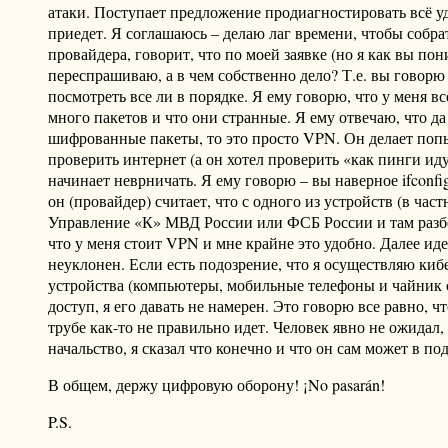
атаки. Поступает предложение продиагностировать всё уд
приедет. Я соглашаюсь – делаю лаг времени, чтобы собра
провайдера, говорит, что по моей заявке (но я как вы по
переспрашиваю, а в чем собственно дело? Т.е. вы говорю
посмотреть все ли в порядке. Я ему говорю, что у меня вс
много пакетов и что они странные. Я ему отвечаю, что да
шифрованные пакеты, то это просто VPN. Он делает попы
проверить интернет (а он хотел проверить «как пинги иду
начинает неврничать. Я ему говорю – вы наверное ifconf
он (провайдер) считает, что с одного из устройств (в час
Управление «К» МВД России или ФСБ России и там разберу
что у меня стоит VPN и мне крайне это удобно. Далее иде
неуклонен. Если есть подозрение, что я осуществляю ки
устройства (компьютеры, мобильные телефоны и чайник с 
доступ, я его давать не намерен. Это говорю все равно, ч
трубе как-то не правильно идет. Человек явно не ожидал,
начальство, я сказал что конечно и что он сам может в по
В общем, держу цифровую оборону! ¡No pasarán!
P.S.