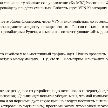
ал специалисту обращаться в управление «К» МВД России или Ф
овайдеру придётся смириться. Работать через VPN Карагодину 
апрете обхода блокировок через VPN и анонимайзеры, но готовящ
зи ограничивать доступ к запрещенным в России сайтам — в эт
 провайдерами Рунета, а ссылки на соответствующие сайты дол
что какой-то у вас «негативный трафик» идет. Нужно проверит
 доступ к моему макбуку… Ну, что ж… Посмотрим. Приезжайте го
 от вас (из одного из устройств, подключенного к интернету) и
несколько). Дальше идет попытка убедить меня, что мой компьюте
ка и он порекомендует какую именно следует поставить антиви
т (откровенно смутившись), просто мы хотим, чтобы ушел негати