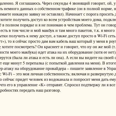
аленно. Я соглашаюсь. Через секунды 4 звонящий говорит, ой, у
ть немного данных о собственном трафике (он в полной норме, н
нимаете никакую заявку не оставлял). Начинает с порога просить
 хотите получить доступ ко всем устройствам моего дома, подкл
ё в полном порядке и я не понимаю в чем проблема. Тут он говори
 есть в том числе и мой макбук и там много пакетов, т.к. я мног
тки получить к нему доступ, а также доступ просто в Wi-Fi сет
т»), то я сейчас просто дам вам кабель ваш который у меня в ро
ig хотите посмотреть? Он краснеет и говорит, что ну он же мой 
тности моего макбука) идет атака на их оборудование (хотя ее нет
тся (была ли атака и есть ли она). А если вы видите на своей с
т еще минут 5 перепалка (с попыткой давления на меня). В итоге
бер-атаку на оборудование провайдера – пишите заявление в Упр
Wi-Fi – это моя личная собственность; включая и развернутую 
то сейчас придет человек из водоканала и попросит меня дать ему
 что его в управление «К» отправят. Спросил подтвержу ли я все
дробностях передать наш разговор.