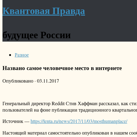
Квантовая Правда
будущее России
Разное
Названо самое человечное место в интернете
Опубликовано
·
03.11.2017
Генеральный директор Reddit Стив Хаффман рассказал, как ст
пользователей на фоне публикации традиционного квартального
Источник —
https://lenta.ru/news/2017/11/03/mosthumanplace/
Настоящий материал самостоятельно опубликован в нашем соо