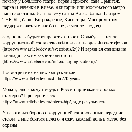
почему у Большого театра, парка Горького, сада Эрмитаж,
парка Шевченки в Киеве, Якитории или Московского метро
наши логотипы. Или почему сайты Альфа-банка, Газпрома,
ТНК-БП, банка Возрождение, Киевстара, Моспромстроя
поддерживаются у нас больше десяти лет подряд.
Заодно не забудьте отправить запрос в Стамбул — нет ли
коррупционной составляющей в заказа на дизайн светофоров
(https://www.artlebedev.ru/svetoforus/2/)? И зарядная станция на
площади Таксим законно ли стоит
(https://www.artlebedev.ru/mito/charging-station/)?
Посмотрите на наших выпускников:
https://www.artlebedev.ru/studio/20-years/
Может, еще к кому-нибудь в России приезжают столько
стажеров? Проверьте всех —
https://www.artlebedev.ru/internship/, жду результатов.
У некоторых борцов с коррупцией тонированные передние
стекла, а мне бояться нечего, я езжу каждый день в метро без
охраны.