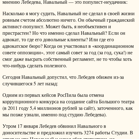
мнению Лебедева, Навальный — это популист-неудачник:
Насколько я могу судить, Навальный не сделал в своей жизни
ровным счетом абсолютно ничего. Он обычный гражданский
активист-популист. Может быть, я необъективен и
пристрастен? Но что именно сделал Навальный? Если он
адвокат, то где его довольные клиенты? Или где его
адвокатское бюро? Когда он участвовал в «координационном
совете оппозиции», этот самый совет за год (за год, сука!) не
смог даже высрать собственный регламент, не то чтобы хоть
что-нибудь сделать полезного.
Сегодня Навальный допустил, что Лебедев обижен из-за
случившегося 5 лет назад:
Одним из первых кейсов РосПила была отмена
коррупционного конкурса на создание сайта Большого театра
(в 2011 году 5,4 миллионов рублей за сайт), заточенного, как
мы позже узнали, именно под студию Лебедева).
Утром 17 января Лебедев обвинил Навального в
доносительстве и предложил изучить 3274 работы Студии. В
ответ на что Навальный и начал сбор статистики, но