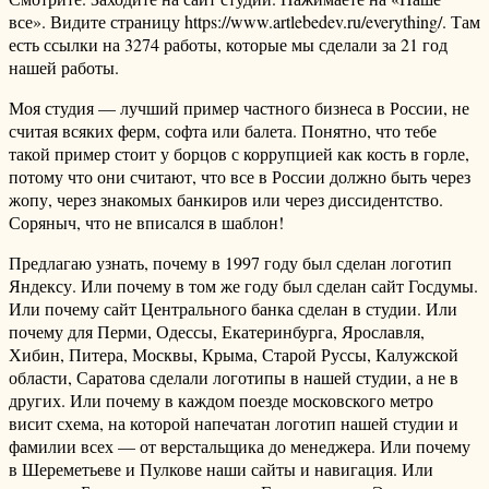
все». Видите страницу https://www.artlebedev.ru/everything/. Там
есть ссылки на 3274 работы, которые мы сделали за 21 год
нашей работы.
Моя студия — лучший пример частного бизнеса в России, не
считая всяких ферм, софта или балета. Понятно, что тебе
такой пример стоит у борцов с коррупцией как кость в горле,
потому что они считают, что все в России должно быть через
жопу, через знакомых банкиров или через диссидентство.
Соряныч, что не вписался в шаблон!
Предлагаю узнать, почему в 1997 году был сделан логотип
Яндексу. Или почему в том же году был сделан сайт Госдумы.
Или почему сайт Центрального банка сделан в студии. Или
почему для Перми, Одессы, Екатеринбурга, Ярославля,
Хибин, Питера, Москвы, Крыма, Старой Руссы, Калужской
области, Саратова сделали логотипы в нашей студии, а не в
других. Или почему в каждом поезде московского метро
висит схема, на которой напечатан логотип нашей студии и
фамилии всех — от верстальщика до менеджера. Или почему
в Шереметьеве и Пулкове наши сайты и навигация. Или