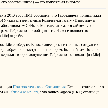
 его родственников) — это популярная гипотеза.
к в 2013 году НМГ сообщала, что Габрелянову принадлежат
16 издавала для группы Ковальчука газету «Известия» и
 Габрелянова, АО «Ньюс Медиа», занимался сайтом Life и
ама Габрелянова, сообщил, что: «Life не полностью
 Life] людей».
м Life «отберут». В последнее время известные сотрудники
 где Габрелянов выступил инвестором. Бывший зам Потапова
верждать второе допущение: Габрелянов «выводит [из Life]
едакции
Пользовательского Соглашения
. Если вы считаете, что
 EMAIL
abuse@newru.org
с указанием адреса (URL) страницы,