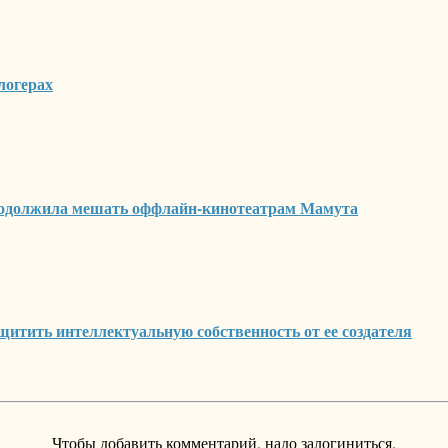
логерах
родолжила мешать оффлайн-кинотеатрам Мамута
итить интеллектуальную собственность от ее создателя
Чтобы добавить комментарий, надо залогиниться.