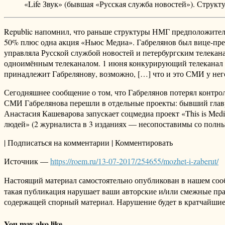
«Life Звук» (бывшая «Русская служба новостей»). Структ
Republic напомнил, что раньше структуры НМГ предположител
50% плюс одна акция «Ньюс Медиа». Габрелянов был вице-през
управляла Русской службой новостей и петербургским телеканал
одноимённым телеканалом. 1 июня конкурирующий телеканал «Д
принадлежит Габрелянову, возможно, […] что и это СМИ у него 
Сегодняшнее сообщение о том, что Габрелянов потерял контрол
СМИ Габрелянова перешли в отдельные проекты: бывший главре
Анастасия Кашеварова запускает соцмедиа проект «This is Med
людей» (2 журналиста в 3 изданиях — несопоставимы со полн
| Подписаться на комментарии | Комментировать
Источник —
https://roem.ru/13-07-2017/254655/mozhet-i-zaberut/
Настоящий материал самостоятельно опубликован в нашем соо
такая публикация нарушает ваши авторские и/или смежные пр
содержащей спорный материал. Нарушение будет в кратчайшие
You may also like...