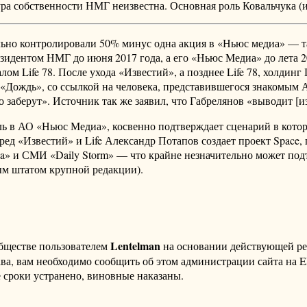
ура собственности НМГ неизвестна. Основная роль Ковальчука (и
ьно контролировали 50% минус одна акция в «Ньюс медиа» — та
идентом НМГ до июня 2017 года, а его «Ньюс Медиа» до лета 20
ом Life 78. После ухода «Известий», а позднее Life 78, холдинг
ождь», со ссылкой на человека, представившегося знакомым Ар
заберут». Источник так же заявил, что Габрелянов «выводит [из
ь в АО «Ньюс Медиа», косвенно подтверждает сценарий в которо
д «Известий» и Life Александр Потапов создает проект Space,
ia» и СМИ «Daily Storm» — что крайне незначительно может подт
ым штатом крупной редакции).
Lentelman
бществе пользователем
на основании действующей р
ава, вам необходимо сообщить об этом администрации сайта на
 сроки устранено, виновные наказаны.