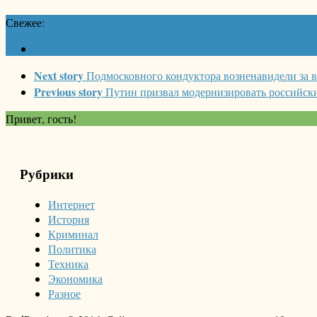
Свежее:
Next story
Подмосковного кондуктора возненавидели за в
Previous story
Путин призвал модернизировать российск
Привет, гость!
Рубрики
Интернет
История
Криминал
Политика
Техника
Экономика
Разное