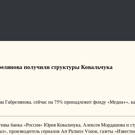
брелянова получили структуры Ковальчука
ама Габрелянова, сейчас на 75% принадлежит фонду «Медиа+», к
тивы банка «Россия» Юрия Ковальчука, Алексея Мордашова и с
», производитель сериалов Art Pictures Vision, газеты «Извест