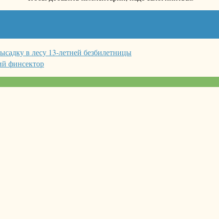
ысадку в лесу 13-летней безбилетницы
ий финсектор