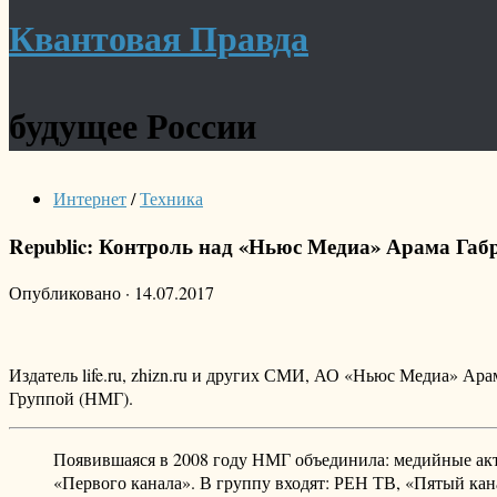
Квантовая Правда
будущее России
Интернет
/
Техника
Republic: Контроль над «Ньюс Медиа» Арама Га
Опубликовано
·
14.07.2017
Издатель life.ru, zhizn.ru и других СМИ, АО «Ньюс Медиа» Ар
Группой (НМГ).
Появившаяся в 2008 году НМГ объединила: медийные ак
«Первого канала». В группу входят: РЕН ТВ, «Пятый канал