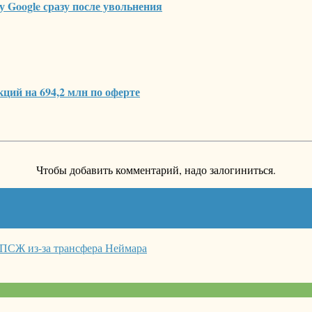
у Google сразу после увольнения
ций на 694,2 млн по оферте
Чтобы добавить комментарий, надо залогиниться.
 ПСЖ из-за трансфера Неймара