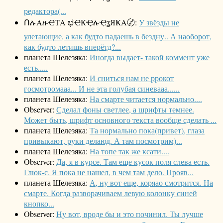
редактора(...
ՈሉΑዙҾΤΑ ಭҾҜҾሉҾʓЯҜΑ〄:
У звёзды не
улетающие, а как будто падаешь в бездну.. А наоборот,
как будто летишь вперётд?...
планета Шелезяка:
Иногда выдает- такой коммент уже
есть.....
планета Шелезяка:
И сниться нам не ррокот
госмотромааа... И не эта голубая синевааа......
планета Шелезяка:
На смарте читается нормально....
Observer:
Сделал фоны светлее, а шрифты темнее.
Может быть, шрифт основного текста вообще сделать ...
планета Шелезяка:
Та нормально пока(привет), глаза
привыкают, руки делаюд. А там посмотрим)...
планета Шелезяка:
На топе так же ксати....
Observer:
Да, я в курсе. Там еще кусок поля слева есть.
Глюк-с. Я пока не нашел, в чем там дело. Прояв...
планета Шелезяка:
А, ну вот еще, коряао смотрится. На
смарте. Когда разворачиваем левую колонку синей
кнопко...
Observer:
Ну вот, вроде бы и это починил. Ты лучше