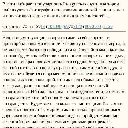
В сети набирает популярность Instagram-аккаунт, в котором
публикуются фотографии с тарелками японской лапши рамен
и прифотошопленные к ним снимки знаменитостей….
Страница 70 из 159
1
«
+
10
20
30
+
69
70
71
72
+
80
90
100
+
»
159
Неправо умствующие говорили сами в себе: коротка и
прискорбна наша жизнь, и нет человеку спасения от смерти, и
не знают, чтобы кто освободил из ада. Случайно мы рождены
и после будем как небывшие: дыхание в ноздрях наших - дым,
и слово - искра в движении нашего сердца. Когда она угаснет,
тело обратится в прах, и дух рассеется, как жидкий воздух; и
имя наше забудется со временем, и никто не вспомнит о делах
наших; и жизнь наша пройдет, как след облака, и рассеется,
как туман, разогнанный лучами солнца и отягченный
теплотою его. Ибо жизнь наша - прохождение тени, и нет нам
возврата от смерти: ибо положена печать, и никто не
возвращается. Будем же наслаждаться настоящими благами и
спешить пользоваться миром, как юностью; преисполнимся
дорогим вином и благовониями, и да не пройдет мимо нас
весенний цвет жизни; увенчаемся цветами роз прежде,
нежели они увяли; никто из нас не лишай себя участия в