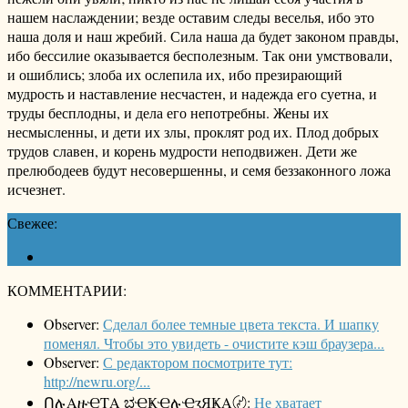
нашем наслаждении; везде оставим следы веселья, ибо это
наша доля и наш жребий. Сила наша да будет законом правды,
ибо бессилие оказывается бесполезным. Так они умствовали,
и ошиблись; злоба их ослепила их, ибо презирающий
мудрость и наставление несчастен, и надежда его суетна, и
труды бесплодны, и дела его непотребны. Жены их
несмысленны, и дети их злы, проклят род их. Плод добрых
трудов славен, и корень мудрости неподвижен. Дети же
прелюбодеев будут несовершенны, и семя беззаконного ложа
исчезнет.
Свежее:
КОММЕНТАРИИ:
Observer:
Сделал более темные цвета текста. И шапку
поменял. Чтобы это увидеть - очистите кэш браузера...
Observer:
С редактором посмотрите тут:
http://newru.org/...
ՈሉΑዙҾΤΑ ಭҾҜҾሉҾʓЯҜΑ〄:
Не хватает