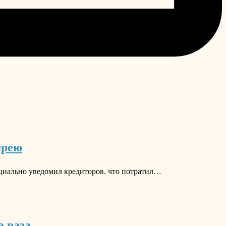
ерею
циально уведомил кредиторов, что потратил…
а раза