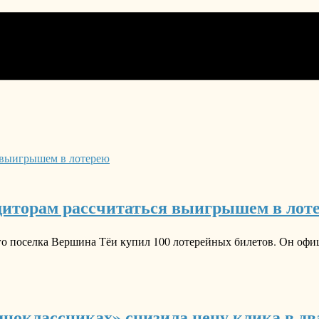
диторам рассчитаться выигрышем в лот
го поселка Вершина Тёи купил 100 лотерейных билетов. Он офи
ноклассниках» снизила цену клика в дв