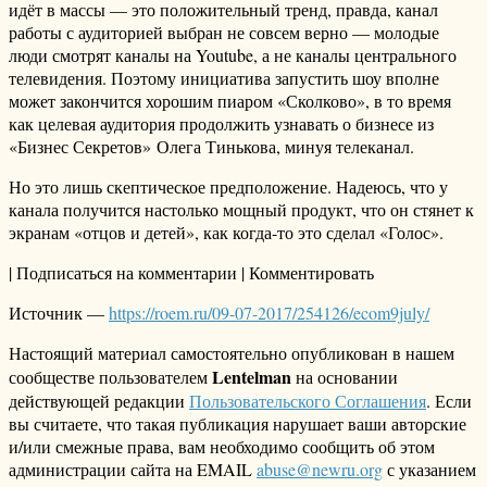
идёт в массы — это положительный тренд, правда, канал
работы с аудиторией выбран не совсем верно — молодые
люди смотрят каналы на Youtube, а не каналы центрального
телевидения. Поэтому инициатива запустить шоу вполне
может закончится хорошим пиаром «Сколково», в то время
как целевая аудитория продолжить узнавать о бизнесе из
«Бизнес Секретов» Олега Тинькова, минуя телеканал.
Но это лишь скептическое предположение. Надеюсь, что у
канала получится настолько мощный продукт, что он стянет к
экранам «отцов и детей», как когда-то это сделал «Голос».
| Подписаться на комментарии | Комментировать
Источник —
https://roem.ru/09-07-2017/254126/ecom9july/
Настоящий материал самостоятельно опубликован в нашем
Lentelman
сообществе пользователем
на основании
действующей редакции
Пользовательского Соглашения
. Если
вы считаете, что такая публикация нарушает ваши авторские
и/или смежные права, вам необходимо сообщить об этом
администрации сайта на EMAIL
abuse@newru.org
с указанием