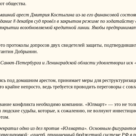
от общества.
омашний арест Дмитрия Костыгина из-за его финансовой состоя
едание 8 декабря суд провёл в закрытом режиме по ходатайств
открытии возобновляемой кредитной линии. Якобы предпринимат
это протоколы допросов двух свидетелей защиты, подтвердивших
тантин Добрынин.
 Санкт-Петербурга и Ленинградской области удовлетворил иск
дясь под домашним арестом, принимает меры для реструктури
то крайне непросто, ведь требуется проводить переговоры с со
вание конфликта необходимо компании. «Юлмарт» — это не толь
и людские судьбы, которые, к сожалению, не волнуют инвестиц
этом.
прекратил одно из дел против «Юлмарта». Основным фигурантом
рмулировкой: «ущерб, причиненный бюджетной системе РФ в ре