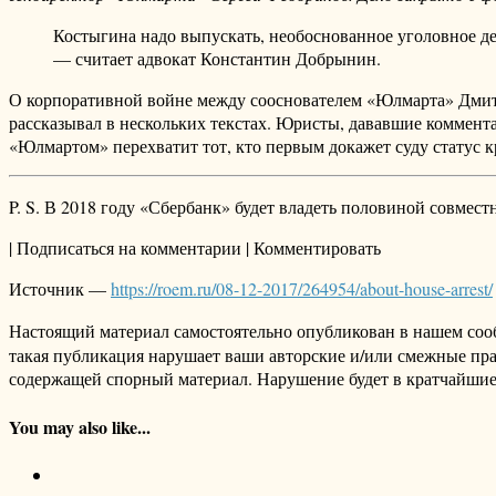
Костыгина надо выпускать, необоснованное уголовное дел
— считает адвокат Константин Добрынин.
О корпоративной войне между сооснователем «Юлмарта» Дмит
рассказывал в нескольких текстах. Юристы, дававшие коммента
«Юлмартом» перехватит тот, кто первым докажет суду статус 
P. S. В 2018 году «Сбербанк» будет владеть половиной совмест
| Подписаться на комментарии | Комментировать
Источник —
https://roem.ru/08-12-2017/264954/about-house-arrest/
Настоящий материал самостоятельно опубликован в нашем соо
такая публикация нарушает ваши авторские и/или смежные пр
содержащей спорный материал. Нарушение будет в кратчайшие
You may also like...