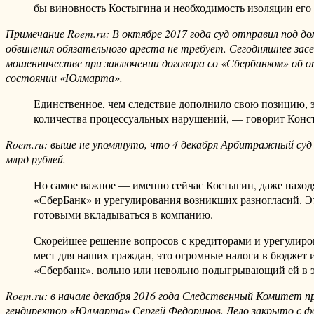
бы виновность Костыгина и необходимость изоляции его 
Примечание Roem.ru: В октябре 2017 года суд отправил под д
обвинения обязательного ареста не требует. Сегодняшнее зас
мошенничестве при заключении договора со «Сбербанком» об 
состоянии «Юлмарта».
Единственное, чем следствие дополнило свою позицию, 
количества процессуальных нарушений, — говорит Конс
Roem.ru: выше не упомянуто, что 4 декабря Арбитражный суд
млрд рублей.
Но самое важное — именно сейчас Костыгин, даже нахо
«СберБанк» и урегулирования возникших разногласий. Э
готовыми вкладываться в компанию.
Скорейшее решение вопросов с кредиторами и урегулиро
мест для наших граждан, это огромные налоги в бюджет 
«Сбербанк», вольно или невольно подыгрывающий ей в 
Roem.ru: в начале декабря 2016 года Следственный Комитет 
гендиректор «Юлмарта» Сергей Федоринов. Дело закрыто с фо