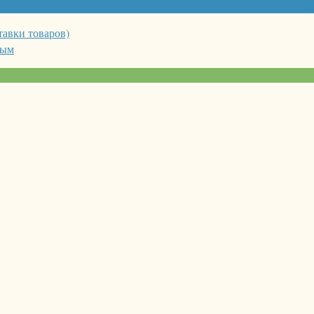
тавки товаров)
ным