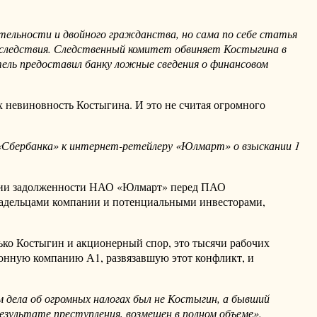
тельности и двойного гражданства, но сама по себе статья
у следствия. Следственный комитет обвиняет Костыгина в
ель предоставил банку ложные сведения о финансовом
 невиновность Костыгина. И это не считая огромного
 «Сбербанка» к интернет-ретейлеру «Юлмарт» о взыскании 1
зации задолженности НАО «Юлмарт» перед ПАО
владельцами компании и потенциальными инвесторами,
ко Костыгин и акционерный спор, это тысячи рабочих
ионную компанию А1, развязавшую этот конфликт, и
 дела об огромных налогах был не Костыгин, а бывший
зультате преступления, возмещен в полном объеме».